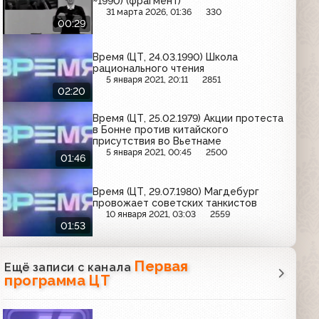
~1990) (фрагмент)
31 марта 2026, 01:36
330
00:29
Время (ЦТ, 24.03.1990) Школа
рационального чтения
5 января 2021, 20:11
2851
02:20
Время (ЦТ, 25.02.1979) Акции протеста
в Бонне против китайского
присутствия во Вьетнаме
5 января 2021, 00:45
2500
01:46
Время (ЦТ, 29.07.1980) Магдебург
провожает советских танкистов
10 января 2021, 03:03
2559
01:53
Первая
Ещё записи с канала
программа ЦТ