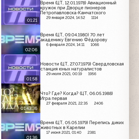
Время (ЦТ, 12.01.1978) Авиационный
кружок при Дворце пионеров
Петропавловска-Камчатского
29 января 2024, 14:52
1114
01:21
Время (ЦТ, 09.04.1980) 70 лет
академику Евгению Фёдорову
6 февраля 2024, 14:11
1066
02:06
Новости (ЦТ, 27.07.1979) Свердловская
станция юных натуралистов
29 июля 2021, 00:19
1956
01:58
Что? Где? Когда? (ЦТ, 06.05.1988)
Игра первая
27 февраля 2021, 22:35
2406
01:43:36
Время (ЦТ, 05.05.1979) Перепись диких
животных в Карелии
17 июня 2021, 01:40
2381
01:36