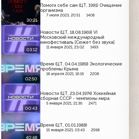
Помоги себе сам (ЦТ, 1991) Очищение
организма
7 июля 2023, 20:51
1408
30:21
Новости (ЦТ, 18.08.1969) VI
Московский международный
кинофестиваль [Сюжет без звука]
11 января 2021, 23:02
1493
03:12
Время (ЦТ, 04.04.1989) Экологические
проблемы Крыма
18 апреля 2021, 16:16
2208
02:50
Новости (ЦТ, 23.04.1974) Хоккейная
сборная СССР - чемпионы мира
5 января 2021, 21:36
2471
00:43
Время (ЦТ, 01.01.1988)
15 января 2021, 03:43
2598
40:48