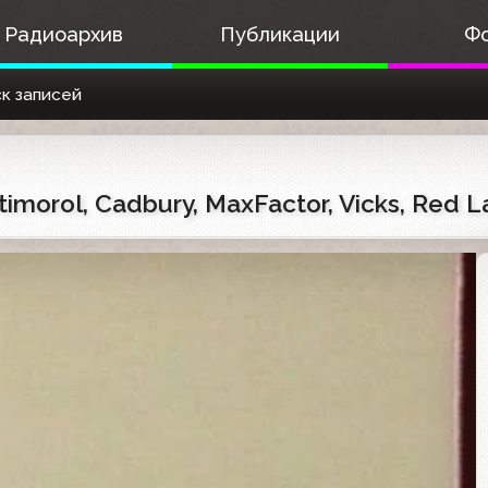
Радиоархив
Публикации
Ф
к записей
timorol, Cadbury, MaxFactor, Vicks, Red L