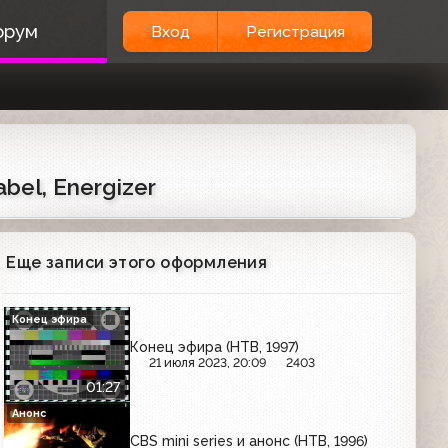
орум
Вход
Регистрация
abel, Energizer
Еще записи этого оформления
Конец эфира
Конец эфира (НТВ, 1997)
21 июля 2023, 20:09
2403
01:27
Анонс
CBS mini series и анонс (НТВ, 1996)