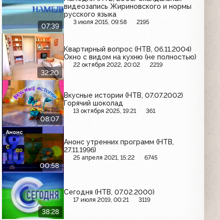
видеозапись Жириновского и нормы
русского языка
3 июля 2015, 09:58
2195
07:39
Квартирный вопрос (НТВ, 06.11.2004)
Окно с видом на кухню (не полностью)
22 октября 2022, 20:02
2219
32:20
Вкусные истории (НТВ, 07.07.2002)
Горячий шоколад
13 октября 2025, 19:21
361
08:07
Анонс
Анонс утренних программ (НТВ,
27.11.1996)
25 апреля 2021, 15:22
6745
00:58
Сегодня (НТВ, 07.02.2000)
17 июля 2019, 00:21
3119
38:28