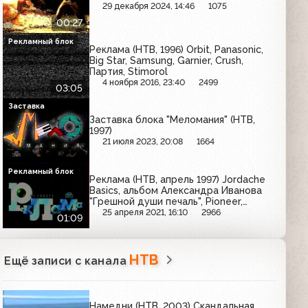
29 декабря 2024, 14:46
1075
00:27
Рекламный блок
Реклама (НТВ, 1996) Orbit, Panasonic,
Big Star, Samsung, Garnier, Crush,
Партия, Stimorol
4 ноября 2016, 23:40
2499
03:05
Заставка
Заставка блока "Меломания" (НТВ,
1997)
21 июля 2023, 20:08
1664
Рекламный блок
Реклама (НТВ, апрель 1997) Jordache
Basics, альбом Александра Иванова
"Грешной души печаль", Pioneer,
Альбом группы "Чай вдвоём" - "Я не
25 апреля 2021, 16:10
2966
01:09
забуду"
НТВ
Ещё записи с канала
Намедни (НТВ, 2003) Скандальная