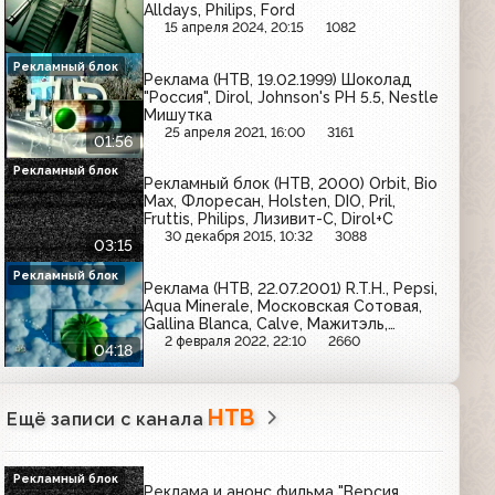
Alldays, Philips, Ford
15 апреля 2024, 20:15
1082
Рекламный блок
Реклама (НТВ, 19.02.1999) Шоколад
"Россия", Dirol, Johnson's PH 5.5, Nestle
Мишутка
25 апреля 2021, 16:00
3161
01:56
Рекламный блок
Рекламный блок (НТВ, 2000) Orbit, Bio
Max, Флоресан, Holsten, DIO, Pril,
Fruttis, Philips, Лизивит-C, Dirol+C
30 декабря 2015, 10:32
3088
03:15
Рекламный блок
Реклама (НТВ, 22.07.2001) R.T.H., Pepsi,
Aqua Minerale, Московская Сотовая,
Gallina Blanca, Calve, Мажитэль,
Nescafe, Доктор Дизель, Lady Speed
2 февраля 2022, 22:10
2660
04:18
Stick, Напитки из Черноголовки
НТВ
Ещё записи с канала
Рекламный блок
Реклама и анонс фильма "Версия