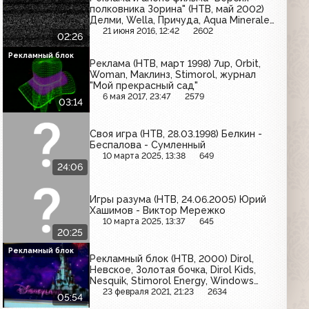
полковника Зорина" (НТВ, май 2002)
Делми, Wella, Причуда, Aqua Minerale,
Эрмигурт, Dirol Kids
21 июня 2016, 12:42
2602
02:26
Рекламный блок
Реклама (НТВ, март 1998) 7up, Orbit,
Woman, Маклинз, Stimorol, журнал
"Мой прекрасный сад"
6 мая 2017, 23:47
2579
03:14
Своя игра (НТВ, 28.03.1998) Белкин -
Беспалова - Сумленный
10 марта 2025, 13:38
649
24:06
Игры разума (НТВ, 24.06.2005) Юрий
Хашимов - Виктор Мережко
10 марта 2025, 13:37
645
20:25
Рекламный блок
Рекламный блок (НТВ, 2000) Dirol,
Невское, Золотая бочка, Dirol Kids,
Nesquik, Stimorol Energy, Windows
2000, NOX Music
23 февраля 2021, 21:23
2634
05:54