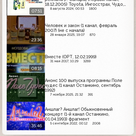
18.12.2005) Toyota, Ингосстрах, Чудо,
Maybelline, Честная игра, Л'Этуаль,
8 августа 2024, 00:53
1800
07:51
Prestige, Мезим, Motorola, Snickers,
Ahmad Tea, Orbit, Tic Tac, Сочная
долина, Техносила, Орикс, Газбанк,
Человек и закон (1 канал, февраль
Вико
2007) (не с начала)
28 января 2025, 19:07
870
23:36
Вместе (ОРТ, 12.02.1999)
31 мая 2017, 10:29
3269
08:15
Анонс
Анонс 100 выпуска программы Поле
чудес (1 канал Останкино, сентябрь
1992)
7 ноября 2025, 21:32
391
Аншлаг? Аншлаг! Обыкновенный
концерт (1-й канал Останкино,
01.04.1993) фрагмент
5 сентября 2022, 00:12
2008
35:46