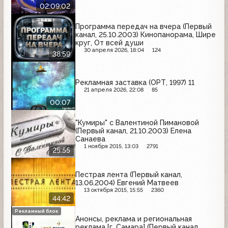
02:09:02
Программа передач на вчера (Первый
канал, 25.10.2003) Кинопанорама, Шире
круг, От всей души
30 апреля 2026, 18:04
124
38:59
Рекламная заставка (ОРТ, 1997) 11
21 апреля 2026, 22:08
85
00:07
"Кумиры" с Валентиной Пимановой
(Первый канал, 21.10.2003) Елена
Санаева
1 ноября 2015, 13:03
2791
25:55
Пестрая лента (Первый канал,
13.06.2004) Евгений Матвеев
13 октября 2015, 15:55
2360
44:42
Рекламный блок
Анонсы, реклама и региональная
реклама [г. Самара] (Первый канал,