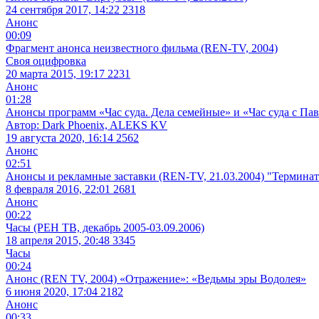
24 сентября 2017, 14:22
2318
Анонс
00:09
Фрагмент анонса неизвестного фильма (REN-TV, 2004)
Своя оцифровка
20 марта 2015, 19:17
2231
Анонс
01:28
Анонсы программ «Час суда. Дела семейные» и «Час суда с Пав
Автор: Dark Phoenix, ALEKS KV
19 августа 2020, 16:14
2562
Анонс
02:51
Анонсы и рекламные заставки (REN-TV, 21.03.2004) "Терминат
8 февраля 2016, 22:01
2681
Анонс
00:22
Часы (РЕН ТВ, декабрь 2005-03.09.2006)
18 апреля 2015, 20:48
3345
Часы
00:24
Анонс (REN TV, 2004) «Отражение»: «Ведьмы эры Водолея»
6 июня 2020, 17:04
2182
Анонс
00:33