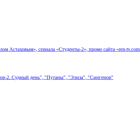
лом Астаховым», сериала «Студенты-2», промо сайта «ren-tv.com
ор-2. Судный день", "Путаны", "Элиза", "Сингенор"