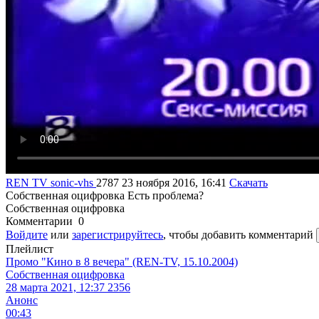
REN TV
sonic-vhs
2787
23 ноября 2016, 16:41
Скачать
Собственная оцифровка
Есть проблема?
Собственная оцифровка
Комментарии
0
Войдите
или
зарегистрируйтесь
, чтобы добавить комментарий
Плейлист
Промо "Кино в 8 вечера" (REN-TV, 15.10.2004)
Собственная оцифровка
28 марта 2021, 12:37
2356
Анонс
00:43