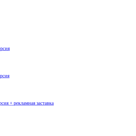
ерсия
ерсия
рсия + рекламная заставка