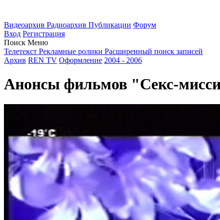
Видеоархив
Радиоархив
Публикации
Форум
Вход
Регистрация
Поиск
Меню
Телетекст
Рекламные ролики
Расширенный поиск записей
Архив
REN TV
Оформление
2004 - 2006
Анонсы фильмов "Секс-миссия