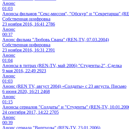
Анонс
01:03
Анонсы фильмов "Секс-миссия", "Обскур" и "Секретарша" (RE
Собственная оцифровка
23 ноября 2016, 16:41
2786
Анонс
00:37
Анонс фильма "Любовь Свана" (REN-TV, 07.03.2004)
Собственная оцфировка
23 ноября 2016, 16:31
2391
Анонс
01:04
Анонсы в титрах (REN-TV, май 2006) "Студенты-2", Сделка
9 мая 2016, 22:49
2923
Анонс
01:03
Анонс (REN TV, август 2004) «Солдаты» с 23 августа. Письмо
6 июня 2020, 16:21
2468
Анонс
01:15
Анонсы сериалов "Солдаты" и "Студенты" (REN-TV, 10.01.200
24 сентября 2017, 14:22
2705
Анонс
00:39
Анонс сериала "Виртуозы" (REN-TV, 23.01.2006)