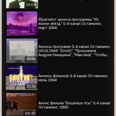
01:04
Фрагмент анонса программы "Из
жизни звёзд" (1-й канал Останкино,
март 1994)
Анонсы программ (1-й канал Останкино,
09.05.1994) "50x50"; "Программа
Андрея Никишина"; "Максима"; "Чтобы
помнили"; обзор рынка недвижимости
01:56
Анонсы фильмов (1-й канал Останкино,
июнь 1994)
01:54
Анонс фильма "Бешеные псы" (1-й канал
Останкино, 1995)
00:30