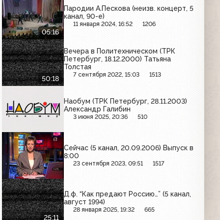
Пародии А.Пескова (неизв. концерт, 5
канал, 90-е)
11 января 2024, 16:52
1206
05:16
Вечера в Политехническом (ТРК
Петербург, 18.12.2000) Татьяна
Толстая
7 сентября 2022, 15:03
1513
50:18
Наобум (ТРК Петербург, 28.11.2003)
Александр Галибин
3 июня 2025, 20:36
510
Сейчас (5 канал, 20.09.2006) Выпуск в
8:00
23 сентября 2023, 09:51
1517
Д.ф. “Как предают Россию…” (5 канал,
август 1994)
28 января 2025, 19:32
665
25:11