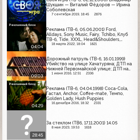
Шукшин — Виталий Фёдоров — Ирина
Соболевская
7 сентября 2019, 18:45
2876
Рекламный блок
Реклама (ТВ-6, 05.06.2001) Ford,
Alldays, Sony Music, Fairy, Tchibo, Клуб
ТВ-6, Tide, XXXL, Head&Shoulders,
Русское радио, Comet, Coca-Cola
18 марта 2022, 18:04
1821
04:04
Дорожный патруль (ТВ-6, 16.01.1999)
Убийство на улице Хачатуряна; ДТП на
Нижней Первомайской улице; ДТП на
Кутузовском проспекте
1 июня 2016, 12:51
2336
09:03
Рекламный блок
Реклама (ТВ-6, 04.04.1998) Coca-Cola,
Гастал, Anchor, Coffee-mate, Темпо,
Golden Lady, Hush Puppies
16 декабря 2016, 18:32
2331
04:29
За стеклом (ТВ6, 17.11.2001) 14.05
8 мая 2023, 19:53
1618
28:45