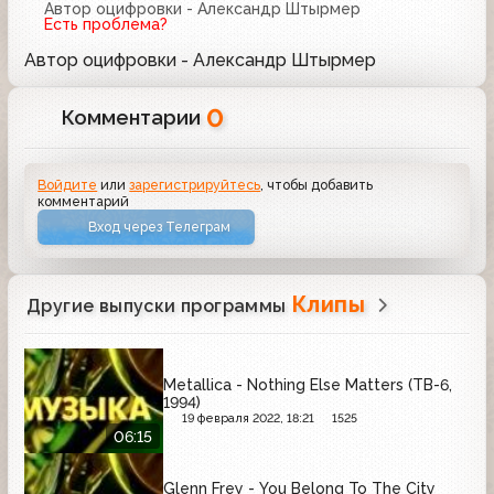
Автор оцифровки - Александр Штырмер
Есть проблема?
Автор оцифровки - Александр Штырмер
0
Комментарии
Войдите
или
зарегистрируйтесь
, чтобы добавить
комментарий
Вход через Телеграм
Клипы
Другие выпуски программы
Metallica - Nothing Else Matters (ТВ-6,
1994)
19 февраля 2022, 18:21
1525
06:15
Glenn Frey - You Belong To The City