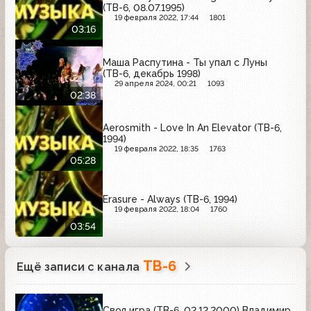
(ТВ-6, 08.07.1995)
19 февраля 2022, 17:44
1801
03:16
Маша Распутина - Ты упал с Луны
(ТВ-6, декабрь 1998)
29 апреля 2024, 00:21
1093
02:38
Aerosmith - Love In An Elevator (ТВ-6,
1994)
19 февраля 2022, 18:35
1763
05:28
Erasure - Always (ТВ-6, 1994)
19 февраля 2022, 18:04
1760
03:54
ТВ-6
Ещё записи с канала
Своя игра (ТВ-6, 02.12.2000) Владимир