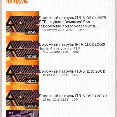
патруль
Дорожный патруль (ТВ-6, 03.04.1997)
ДТП на улице Земляной Вал;
задержание подозреваемых в
грабежах; труп мужчина на улце
19 августа 2016, 00:04
2347
08:45
Остоженка
Дорожный патруль (РТР, 11.02.2002)
Первый выпуск на РТР
3 июня 2016, 17:06
3095
09:46
Дорожный патруль (ТВ-6, 11.10.2001)
27 мая 2016, 22:07
2427
09:01
Дорожный патруль (ТВ-6, 05.10.2001)
26 мая 2016, 22:33
3074
09:01