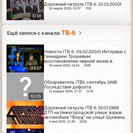
Дорожный патруль (ТВ-6, 10.01.2002)
10 марта 2025, 13:37
705
11:14
ТВ-6
Ещё записи с канала
Новости (ТВ-6, 09.02.2000) Интервью с
Геннадием Трошевым;
восстановление мирной жизни в
Грозном
24 июля 2019, 14:33
2581
03:27
Обозреватель (ТВ6, сентябрь 1998)
Последствия дефолта
11 января 2024, 17:27
1176
51:05
Дорожный патруль (ТВ-6, 19.07.1996)
ДТП на Нижегородской улице; взрыв
автомобиля "Форд" на улице Шумкина;
поджог автомобилей на улице
4 мая 2015, 11:49
2234
Новаторов