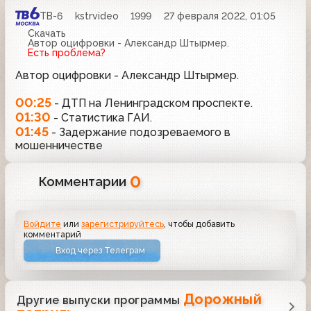
ТВ-6
kstrvideo
1999
27 февраля 2022, 01:05
Скачать
Автор оцифровки - Александр Штырмер.
Есть проблема?
Автор оцифровки - Александр Штырмер.
00:25
- ДТП на Ленинградском проспекте.
01:30
- Статистика ГАИ.
01:45
- Задержание подозреваемого в
мошенничестве
0
Комментарии
Войдите
или
зарегистрируйтесь
, чтобы добавить
комментарий
Вход через Телеграм
Дорожный
Другие выпуски программы