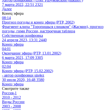
Автор оцифровки - Олег Разумовский (hukin07)
7 марта 2022, 22:51
2321
Далее
Конец эфира
08:14
Прогноз погоды и конец эфира (РТР, 2002)
Фрагмент клипа "Торопишься слишком" (Жасмин), прогноз
погоды, гимн России, настроечная таблица
Собственная оцифровка
24 апреля 2023, 13:31
2440
Конец эфира
04:01
Окончание эфира (РТР, 13.01.2002)
6 марта 2021, 17:09
3305
Конец эфира
02:04
Конец эфира (РТР, 15.02.2002)
- автор оцифровки sin4ez
30 июля 2020, 16:48
3580
Конец эфира
Смотрите также
Россия-1
2010 - 2012
Виды России
2003 - 2008