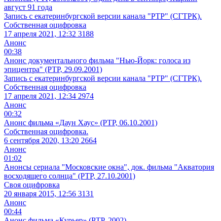
август 91 года
Запись с екатеринбургской версии канала "РТР" (СГТРК).
Собственная оцифровка
17 апреля 2021, 12:32
3188
Анонс
00:38
Анонс документального фильма "Нью-Йорк: голоса из
эпицентра" (РТР, 29.09.2001)
Запись с екатеринбургской версии канала "РТР" (СГТРК).
Собственная оцифровка
17 апреля 2021, 12:34
2974
Анонс
00:32
Анонс фильма «Даун Хаус» (РТР, 06.10.2001)
Собственная оцифровка.
6 сентября 2020, 13:20
2664
Анонс
01:02
Анонсы сериала "Московские окна", док. фильма "Акватория
восходящего солнца" (РТР, 27.10.2001)
Своя оцифровка
20 января 2015, 12:56
3131
Анонс
00:44
Анонс фильма «Курьер» (РТР, 2002)