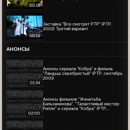
00:18
Заставка "Все смотрят РТР" (РТР,
2002) Третий вариант
00:13
АНОНСЫ
Анонсы сериала "Кобра" и фильма
"Ландыш серебристый" (РТР, сентябрь
2001)
01:34
Анонсы фильмов ''Женитьба
Бальзаминова'', ''Талантливый мистер
Рипли'' и сериала ''Кобра'' (РТР,
сентябрь 2001)
02:00