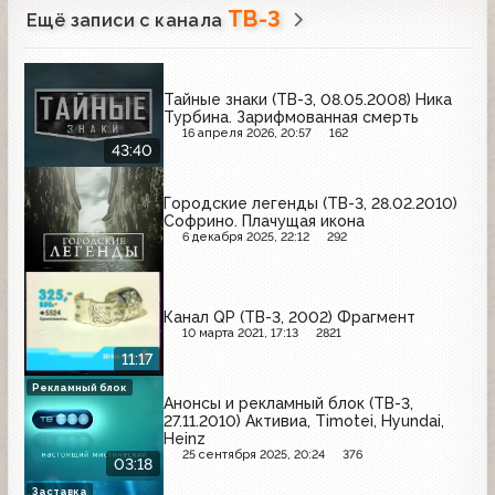
ТВ-3
Ещё записи с канала
Тайные знаки (ТВ-3, 08.05.2008) Ника
Турбина. Зарифмованная смерть
16 апреля 2026, 20:57
162
43:40
Городские легенды (ТВ-3, 28.02.2010)
Софрино. Плачущая икона
6 декабря 2025, 22:12
292
Канал QP (ТВ-3, 2002) Фрагмент
10 марта 2021, 17:13
2821
11:17
Рекламный блок
Анонсы и рекламный блок (ТВ-3,
27.11.2010) Активиа, Timotei, Hyundai,
Heinz
25 сентября 2025, 20:24
376
03:18
Заставка