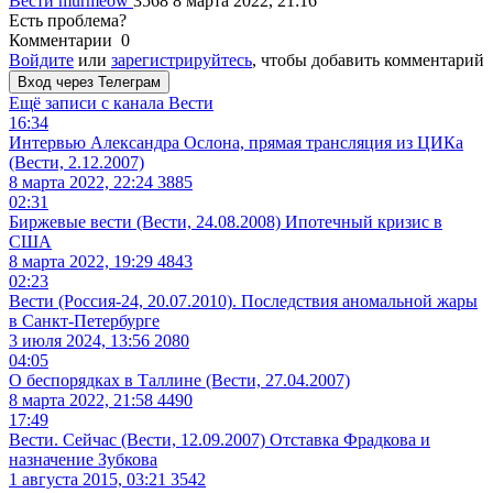
Вести
murmeow
3568
8 марта 2022, 21:16
Есть проблема?
Комментарии
0
Войдите
или
зарегистрируйтесь
, чтобы добавить комментарий
Вход через Телеграм
Ещё записи с канала
Вести
16:34
Интервью Александра Ослона, прямая трансляция из ЦИКа
(Вести, 2.12.2007)
8 марта 2022, 22:24
3885
02:31
Биржевые вести (Вести, 24.08.2008) Ипотечный кризис в
США
8 марта 2022, 19:29
4843
02:23
Вести (Россия-24, 20.07.2010). Последствия аномальной жары
в Санкт-Петербурге
3 июля 2024, 13:56
2080
04:05
О беспорядках в Таллине (Вести, 27.04.2007)
8 марта 2022, 21:58
4490
17:49
Вести. Сейчас (Вести, 12.09.2007) Отставка Фрадкова и
назначение Зубкова
1 августа 2015, 03:21
3542