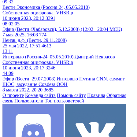
09:32
Вести-Экономика (Россия-24, 05.05.2010)
Собственная оцифровка. VHSRip
10 июня 2023, 20:12
3391
08:02:05
Эфир (Вести (Хабаровск), 5.12.2008) (12:02 - 20:04 МСК)
7 мая 2025, 16:08
774
Неизв. д.ф. (Вести, 29.11.2008)
25 мая 2022, 17:51
4613
13:11
Интервью (Россия-24, 05.05.2010) Дмитрий Некрасов
Собственная оцифровка. VHSRip
10 июня 2023, 20:17
3246
44:09
Эфир (Вести, 29.07.2008) Интервью Путина CNN, саммит
ШОС, заседание Совбеза ООН
8 марта 2022, 20:20
3685
О проекте
Команда сайта
Помочь сайту
Правила
Обратная
связь
Пользователи
Топ пользователей