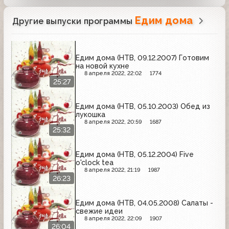
Едим дома
Другие выпуски программы
Едим дома (НТВ, 09.12.2007) Готовим
на новой кухне
8 апреля 2022, 22:02
1774
25:27
Едим дома (НТВ, 05.10.2003) Обед из
лукошка
8 апреля 2022, 20:59
1687
25:32
Едим дома (НТВ, 05.12.2004) Five
o'clock tea
8 апреля 2022, 21:19
1987
26:23
Едим дома (НТВ, 04.05.2008) Салаты -
свежие идеи
8 апреля 2022, 22:09
1907
26:04