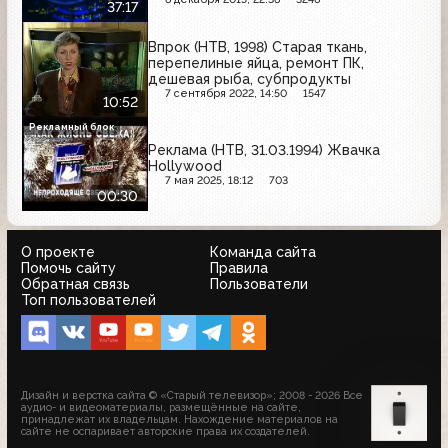
37:17
Впрок (НТВ, 1998) Старая ткань,
перепелиные яйца, ремонт ПК,
дешевая рыба, субпродукты
7 сентября 2022, 14:50
1547
10:52
Рекламный блок
Реклама (НТВ, 31.03.1994) Жвачка
Hollywood
7 мая 2025, 18:12
703
00:30
О проекте
Команда сайта
Помочь сайту
Правила
Обратная связь
Пользователи
Топ пользователей
Дизайн и верстка сайта © «Старый телевизор»; 2008 - 2026 Все
аудио- и видеоматериалы, размещённые на сайте,
принадлежат их владельцам. Нахождение материалов на
сайте не оспаривает авторские права их создателей.