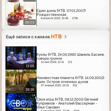
Едим дома (НТВ, 07.01.2007)
Рождественская
8 апреля 2022, 21:48
1738
26:03
НТВ
Ещё записи с канала
Куклы (НТВ, 24.06.1995) Шамиль Басаев,
говори громче
12 мая 2026, 12:41
113
11:05
Неизвестная планета (НТВ. 14.09.2002)
Бали. Остров огненных духов
27 января 2025, 22:16
551
38:36
Своя игра (НТВ, 08.12.2001) Евгений
Куприянов - Анатолий Вассерман -
Илья Сакович
6 декабря 2015, 22:36
3246