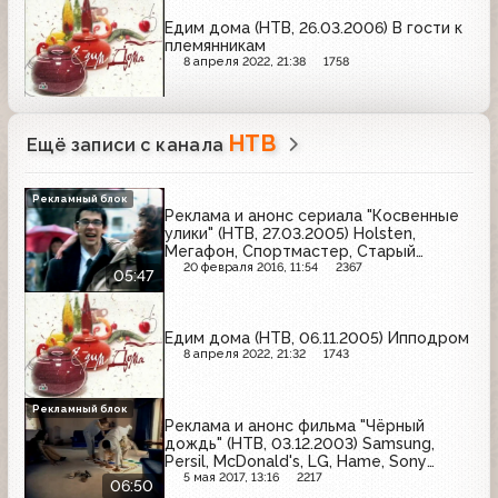
Едим дома (НТВ, 26.03.2006) В гости к
племянникам
8 апреля 2022, 21:38
1758
НТВ
Ещё записи с канала
Рекламный блок
Реклама и анонс сериала "Косвенные
улики" (НТВ, 27.03.2005) Holsten,
Мегафон, Спортмастер, Старый
мельник, Ralf Ringer, Vanish, МТС
20 февраля 2016, 11:54
2367
05:47
Едим дома (НТВ, 06.11.2005) Ипподром
8 апреля 2022, 21:32
1743
Рекламный блок
Реклама и анонс фильма "Чёрный
дождь" (НТВ, 03.12.2003) Samsung,
Persil, McDonald's, LG, Hame, Sony
Ericsson, Carlsberg
5 мая 2017, 13:16
2217
06:50