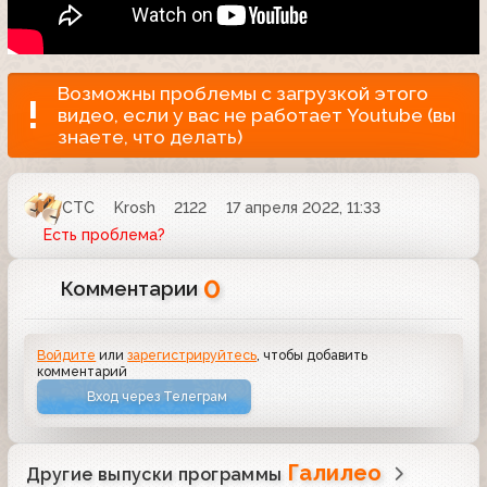
Возможны проблемы с загрузкой этого
видео, если у вас не работает Youtube (вы
знаете, что делать)
СТС
Krosh
2122
17 апреля 2022, 11:33
Есть проблема?
0
Комментарии
Войдите
или
зарегистрируйтесь
, чтобы добавить
комментарий
Вход через Телеграм
Галилео
Другие выпуски программы