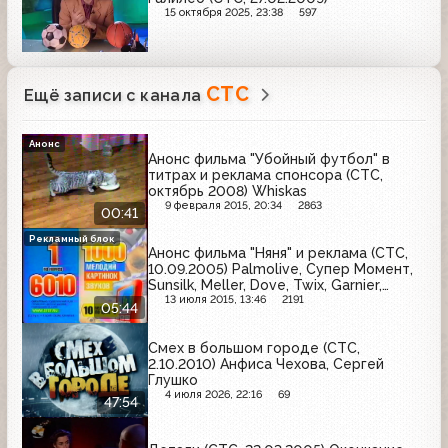
15 октября 2025, 23:38
597
СТС
Ещё записи с канала
Анонс
Анонс фильма "Убойный футбол" в
титрах и реклама спонсора (СТС,
октябрь 2008) Whiskas
9 февраля 2015, 20:34
2863
00:41
Рекламный блок
Анонс фильма "Няня" и реклама (СТС,
10.09.2005) Palmolive, Супер Момент,
Sunsilk, Meller, Dove, Twix, Garnier,
МегаФон, Bref, Причуда
13 июля 2015, 13:46
2191
05:44
Смех в большом городе (СТС,
2.10.2010) Анфиса Чехова, Сергей
Глушко
4 июля 2026, 22:16
69
47:54