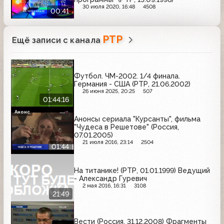
30 июля 2020, 16:48
4508
00:41
РТР
Ещё записи с канала
Футбол. ЧМ-2002. 1/4 финала.
Германия - США (РТР, 21.06.2002)
26 июня 2025, 20:25
507
01:44:16
Анонс
Анонсы сериала "Курсанты", фильма
"Чудеса в Решетове" (Россия,
07.01.2005)
21 июля 2016, 23:14
2504
01:44
На титанике! (РТР, 01.01.1999) Ведущий
- Александр Гуревич
2 мая 2016, 16:31
3108
21:49
Вести (Россия, 31.12.2008) Фрагменты