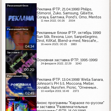
Рекламный блок
Реклама (РТР, 21.04.1996) Philips,
Stimorol, Zuko, Samsung, Gillette,
Coraya, Балтика, Pond's, Omo, Mentos
11 мая 2022, 00:26
2004
Рекламный блок
Рекламные блоки (РТР, октябрь 1996)
Sun Silk, Rexona, Lion, Sanpellegrino,
Dirol, KitKat, Blend-a-med, Nescafe,
Донское солнечное, "Буржуйские
16 июля 2023, 00:25
1883
04:34
пляски", Orbit
Заставка
Основная заставка (РТР, 1995-1996)
24 февраля 2022, 22:29
3240
00:20
Рекламный блок
Реклама (РТР, 13.04.1998) Wella Sanara,
Johnson's PH 5.5, Moccona, Meller,
Jovialle, Nurofen, Picnic, "Огненные
дожди" Марины Хлебниковой
10 ноября 2019, 16:49
2373
02:49
Анонс
Анонс программы "Караоке по-русски"
и заставка "Развлекательные
программы" (РТР, 15.09.1996)