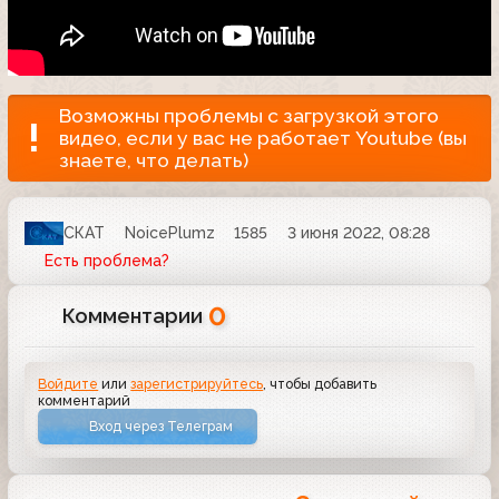
Возможны проблемы с загрузкой этого
видео, если у вас не работает Youtube (вы
знаете, что делать)
СКАТ
NoicePlumz
1585
3 июня 2022, 08:28
Есть проблема?
0
Комментарии
Войдите
или
зарегистрируйтесь
, чтобы добавить
комментарий
Вход через Телеграм