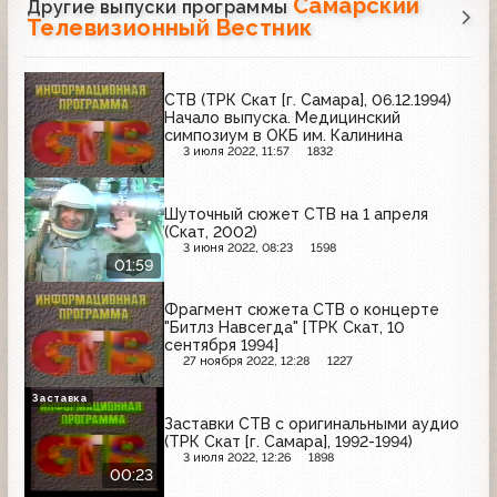
Самарский
Другие выпуски программы
Телевизионный Вестник
СТВ (ТРК Скат [г. Самара], 06.12.1994)
Начало выпуска. Медицинский
симпозиум в ОКБ им. Калинина
3 июля 2022, 11:57
1832
Шуточный сюжет СТВ на 1 апреля
(Скат, 2002)
3 июня 2022, 08:23
1598
01:59
Фрагмент сюжета СТВ о концерте
"Битлз Навсегда" [ТРК Скат, 10
сентября 1994]
27 ноября 2022, 12:28
1227
Заставка
Заставки СТВ с оригинальными аудио
(ТРК Скат [г. Самара], 1992-1994)
3 июля 2022, 12:26
1898
00:23