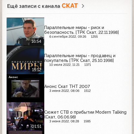
СКАТ
Ещё записи с канала
Параллельные миры - риск и
безопасность. [ТРК Скат, 22.11.1998]
6 сентября 2022, 09:26
1255
16:54
Параллельные миры - продавец и
покупатель [ТРК Скат, 25.10.1998]
10 июля 2022, 11:21
1371
15:12
Анонс
Анонс Скат ТНТ 2007
3 июня 2022, 08:06
1512
Сюжет СТВ о прибытии Modern Talking
(Скат, 06.06.98)
3 июня 2022, 08:28
1585
01:51