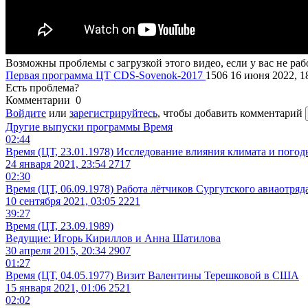
Возможны проблемы с загрузкой этого видео, если у вас не рабо
Первая программа ЦТ
CDS-Sovenok-2017
1506
16 июня 2022, 1
Есть проблема?
Комментарии
0
Войдите
или
зарегистрируйтесь
, чтобы добавить комментарий
Другие выпуски программы
Время
02:44
Время (ЦТ, 23.01.1978) Исследование влияния климата и погод
24 января 2021, 23:54
2717
02:30
Время (ЦТ, 06.09.1978) Работа лётчиков Сургутского авиаотряд
10 сентября 2021, 03:05
2221
39:27
Время (ЦТ, 23.09.1989)
Ведущие: Игорь Кириллов и Анна Шатилова
30 апреля 2015, 20:34
2907
01:27
Время (ЦТ, 04.05.1977) Визит Валентины Терешковой в США
15 января 2021, 01:06
2521
02:02