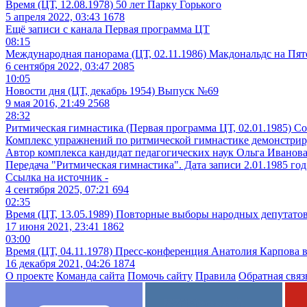
Время (ЦТ, 12.08.1978) 50 лет Парку Горького
5 апреля 2022, 03:43
1678
Ещё записи с канала
Первая программа ЦТ
08:15
Международная панорама (ЦТ, 02.11.1986) Макдональдс на Пя
6 сентября 2022, 03:47
2085
10:05
Новости дня (ЦТ, декабрь 1954) Выпуск №69
9 мая 2016, 21:49
2568
28:32
Ритмическая гимнастика (Первая программа ЦТ, 02.01.1985) С
Комплекс упражнений по ритмической гимнастике демонстриру
Автор комплекса кандидат педагогических наук Ольга Иванова
Передача "Ритмическая гимнастика". Дата записи 2.01.1985 го
Ссылка на источник -
4 сентября 2025, 07:21
694
02:35
Время (ЦТ, 13.05.1989) Повторные выборы народных депутат
17 июня 2021, 23:41
1862
03:00
Время (ЦТ, 04.11.1978) Пресс-конференция Анатолия Карпова
16 декабря 2021, 04:26
1874
О проекте
Команда сайта
Помочь сайту
Правила
Обратная связ