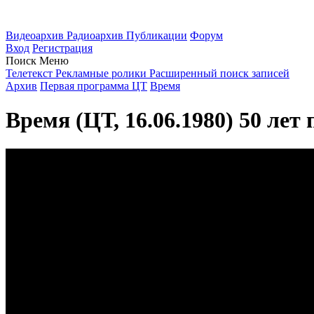
Видеоархив
Радиоархив
Публикации
Форум
Вход
Регистрация
Поиск
Меню
Телетекст
Рекламные ролики
Расширенный поиск записей
Архив
Первая программа ЦТ
Время
Время (ЦТ, 16.06.1980) 50 ле