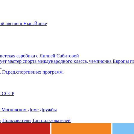
той авеню в Нью-Йорке
оветская аэробика с Лилией Сабитовой
ет мастер спорта международного класса, чемпионка Европы по
.
д. Гл.ред.спортивных программ.
ов СССР
 в Московском Доме Дружбы
ь
Пользователи
Топ пользователей