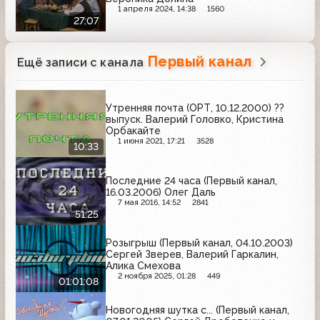
1 апреля 2024, 14:38
1560
27:07
Первый канал
Ещё записи с канала
Утренняя почта (ОРТ, 10.12.2000) ??
выпуск. Валерий Головко, Кристина
Орбакайте
1 июня 2021, 17:21
3528
10:33
Последние 24 часа (Первый канал,
16.03.2006) Олег Даль
7 мая 2016, 14:52
2841
51:25
Розыгрыш (Первый канал, 04.10.2003)
Сергей Зверев, Валерий Гаркалин,
Алика Смехова
2 ноября 2025, 01:28
449
01:01:08
Новогодняя шутка с... (Первый канал,