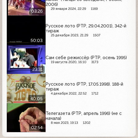
2006)
29 января 2024, 22:29
1169
03:26
Русское лото (РТР, 29.04.2001), 342-й
тираж
25 декабря 2023, 21:29
1507
50:03
Сам себе режиссёр (РТР, осень 1995)
19 августа 2020, 16:10
3173
23:31
Русское лото (РТР, 17.05.1998). 188-й
тираж
4 декабря 2022, 22:52
1712
40:05
Телегазета (РТР, апрель 1996) (не с
начала)
8 мая 2023, 19:13
1202
02:54