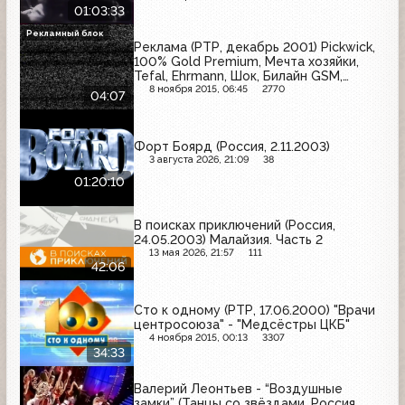
01:03:33
Рекламный блок
Реклама (РТР, декабрь 2001) Pickwick,
100% Gold Premium, Мечта хозяйки,
Tefal, Ehrmann, Шок, Билайн GSM,
Крестьянка
8 ноября 2015, 06:45
2770
04:07
Форт Боярд (Россия, 2.11.2003)
3 августа 2026, 21:09
38
01:20:10
В поисках приключений (Россия,
24.05.2003) Малайзия. Часть 2
13 мая 2026, 21:57
111
42:06
Сто к одному (РТР, 17.06.2000) "Врачи
центросоюза" - "Медсёстры ЦКБ"
4 ноября 2015, 00:13
3307
34:33
Валерий Леонтьев - “Воздушные
замки” (Танцы со звёздами, Россия,