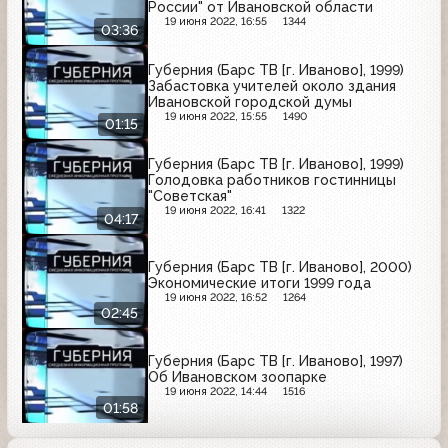
России" от Ивановской области
19 июня 2022, 16:55
1344
03:36
Губерния (Барс ТВ [г. Иваново], 1999)
Забастовка учителей около здания
Ивановской городской думы
19 июня 2022, 15:55
1490
01:15
Губерния (Барс ТВ [г. Иваново], 1999)
Голодовка работников гостинницы
"Советская"
19 июня 2022, 16:41
1322
04:17
Губерния (Барс ТВ [г. Иваново], 2000)
Экономические итоги 1999 года
19 июня 2022, 16:52
1264
02:45
Губерния (Барс ТВ [г. Иваново], 1997)
Об Ивановском зоопарке
19 июня 2022, 14:44
1516
01:58