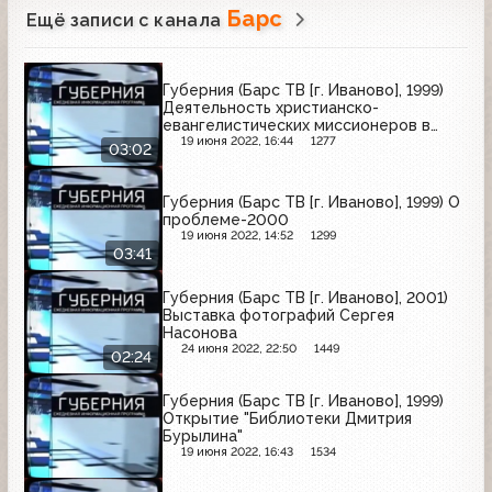
Барс
Ещё записи с канала
Губерния (Барс ТВ [г. Иваново], 1999)
Деятельность христианско-
евангелистических миссионеров в
женской колонии
19 июня 2022, 16:44
1277
03:02
Губерния (Барс ТВ [г. Иваново], 1999) О
проблеме-2000
19 июня 2022, 14:52
1299
03:41
Губерния (Барс ТВ [г. Иваново], 2001)
Выставка фотографий Сергея
Насонова
24 июня 2022, 22:50
1449
02:24
Губерния (Барс ТВ [г. Иваново], 1999)
Открытие "Библиотеки Дмитрия
Бурылина"
19 июня 2022, 16:43
1534