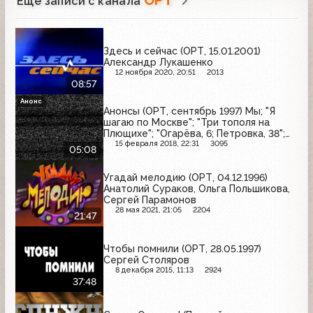
ОРТ
Ещё записи с канала
Здесь и сейчас (ОРТ, 15.01.2001)
Александр Лукашенко
12 ноября 2020, 20:51
2013
08:57
Анонс
Анонсы (ОРТ, сентябрь 1997) Мы; "Я
шагаю по Москве"; "Три тополя на
Плющихе"; "Огарёва, 6; Петровка, 38";
"Покровские ворота"; "Московские
15 февраля 2018, 22:31
3095
05:08
каникулы"; "Дом на Трубной"
Угадай мелодию (ОРТ, 04.12.1996)
Анатолий Сураков, Ольга Польшикова,
Сергей Парамонов
28 мая 2021, 21:05
2204
21:47
Чтобы помнили (ОРТ, 28.05.1997)
Сергей Столяров
8 декабря 2015, 11:13
2924
37:48