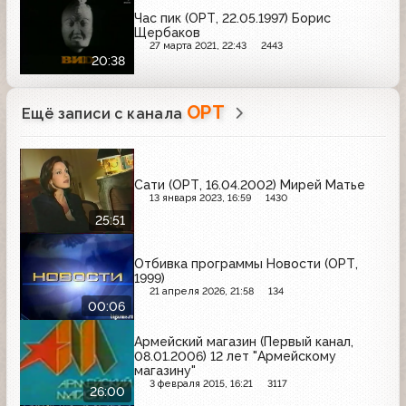
Час пик (ОРТ, 22.05.1997) Борис
Щербаков
27 марта 2021, 22:43
2443
20:38
ОРТ
Ещё записи с канала
Сати (ОРТ, 16.04.2002) Мирей Матье
13 января 2023, 16:59
1430
25:51
Отбивка программы Новости (ОРТ,
1999)
21 апреля 2026, 21:58
134
00:06
Армейский магазин (Первый канал,
08.01.2006) 12 лет "Армейскому
магазину"
3 февраля 2015, 16:21
3117
26:00