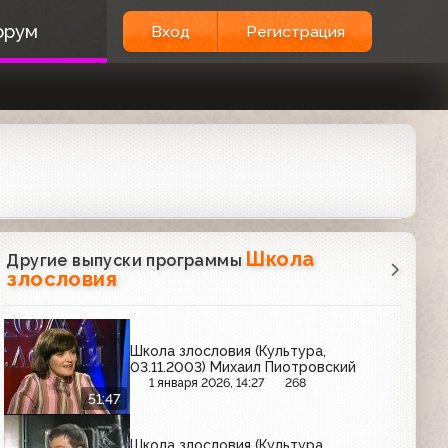
орум
Вход
Регистрация
Школа
Другие выпуски программы
злословия
Школа злословия (Культура,
03.11.2003) Михаил Пиотровский
1 января 2026, 14:27
268
51:47
Школа злословия (Культура,