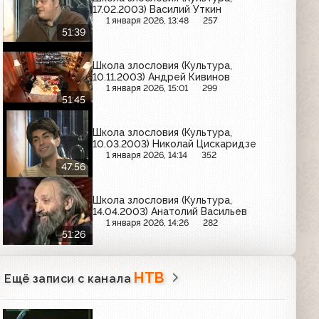
17.02.2003) Василий Уткин
1 января 2026, 13:48
257
51:39
Школа злословия (Культура,
10.11.2003) Андрей Кивинов
1 января 2026, 15:01
299
51:45
Школа злословия (Культура,
10.03.2003) Николай Цискаридзе
1 января 2026, 14:14
352
47:56
Школа злословия (Культура,
14.04.2003) Анатолий Васильев
1 января 2026, 14:26
282
51:26
НТВ
Ещё записи с канала