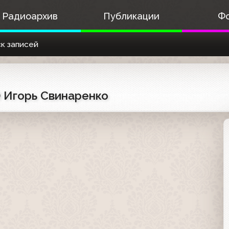
Радиоархив
Публикации
Ф
к записей
) Игорь Свинаренко