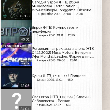
Сегодня утром (НТВ, 2004)
Мышеловка. Earth Station 5,
скринсейверы Longgame, Obscure
20 декабря 2020, 23:00
2230
02:08
Впрок (НТВ) Компьютеры и
периферия
5 марта 2021, 19:11
2525
46:01
Рекламный блок
Региональная реклама и анонс (НТВ,
04.12.2002) Musa Motors, Вечерняя
Уфа, Mondial Leather, Фарингапилс,
Evromoda, Чонкин, Барские забавы
2 марта 2015, 09:06
2346
01:45
Куклы (НТВ, 17.01.1999) Процесс
10 мая 2025, 13:01
450
12:05
Своя игра (НТВ, 1.08.1998) Слатин -
Соболевская - Ровках
7 мая 2025, 17:37
532
24:04