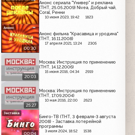
Анонс сериала "Универ" и реклама
(ТНТ, 25.05.2009) Nivea, Добрый чай,
Coral, Ренни
10 июня 2023, 19:42
1823
Анонс
Анонс фильма "Красавица и уродина"
(ТНТ, 16.11.2008)
17 апреля 2021, 13:24
2305
00:30
Москва: Инструкция по применению
(ТНТ, 14.12.2006)
15 июня 2016, 04:34
2919
20:03
Москва: Инструкция по применению
(ТНТ, 17.09.2004)
10 мая 2016, 22:00
2623
25:27
Заставка
Бинго-ТВ (ТНТ, 3 февраля-3 августа
2008) - Заставка лотерейной
программы
3 июля 2024, 18:52
1538
00:04