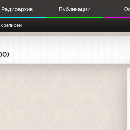
Радиоархив
Публикации
Ф
к записей
00)