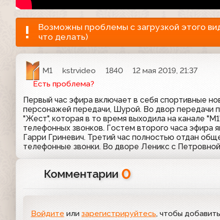
Возможны проблемы с загрузкой этого виде
что делать)
М1
kstrvideo
1840
12 мая 2019, 21:37
Есть проблема?
Первый час эфира включает в себя спортивные нов
персонажей передачи, Шурой. Во двор передачи 
"Жест", которая в то время выходила на канале "М
телефонных звонков. Гостем второго часа эфира 
Гарри Гриневич. Третий час полностью отдан общ
телефонные звонки. Во дворе Леникс с Петровной 
0
Комментарии
Войдите
или
зарегистрируйтесь
, чтобы добавит