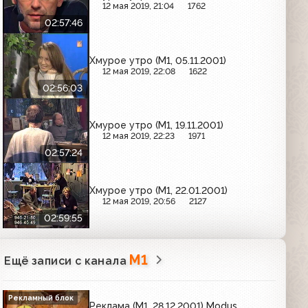
12 мая 2019, 21:04
1762
02:57:46
Хмурое утро (М1, 05.11.2001)
12 мая 2019, 22:08
1622
02:56:03
Хмурое утро (М1, 19.11.2001)
12 мая 2019, 22:23
1971
02:57:24
Хмурое утро (М1, 22.01.2001)
12 мая 2019, 20:56
2127
02:59:55
М1
Ещё записи с канала
Рекламный блок
Реклама (М1, 28.12.2001) Modus