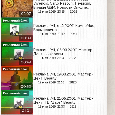
Vivendis, Carlo Pazolini, Пенисил,
Билайн GSM, Новости On-Line,
Русский мир, Би+
12 мая 2019, 23:15
2062
02:07
Рекламный блок
Реклама (М1, май 2001) КампоМос,
Большевичка
13 мая 2019, 19:42
2041
00:39
Рекламный блок
Реклама (М1, 05.03.2001) Мастер-
Дент, 33 коровы
12 мая 2019, 21:14
2132
00:49
Рекламный блок
Реклама (М1, 19.03.2001) Мастер-
Дент, Beauty
12 мая 2019, 21:18
2826
00:52
Рекламный блок
Реклама (М1, 21.05.2001) Мастер-
Дент, ТД "Царь", Beauty
12 мая 2019, 21:30
1918
01:01