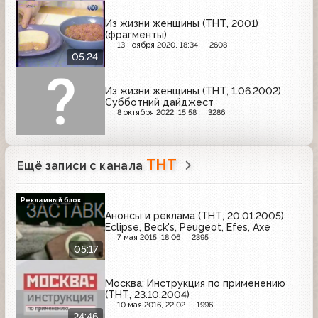
Из жизни женщины (ТНТ, 2001)
(фрагменты)
13 ноября 2020, 18:34
2608
05:24
Из жизни женщины (ТНТ, 1.06.2002)
Субботний дайджест
8 октября 2022, 15:58
3286
ТНТ
Ещё записи с канала
Рекламный блок
Анонсы и реклама (ТНТ, 20.01.2005)
Eclipse, Beck's, Peugeot, Efes, Axe
7 мая 2015, 18:06
2395
05:17
Москва: Инструкция по применению
(ТНТ, 23.10.2004)
10 мая 2016, 22:02
1996
24:46