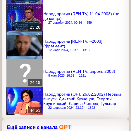
Народ против (ОРТ, 14.08.2002)
7 сентября 2022, 15:01
1925
Народ против (REN TV, 11.04.2003) (не
до конца)
27 октября 2024, 00:34
859
23:28
Народ против [REN-TV, ~2003]
(фрагмент)
12 июля 2024, 16:37
1313
Народ против (REN TV, апрель 2003)
8 мая 2023, 16:39
1621
24:19
Народ против (ОРТ, 26.02.2002)
Первый выпуск. Дмитрий Кузнецов,
Георгий Крушинский, Лариса Чижова,
Гульнар Джурабаева, Олег Гришаков
22 февраля 2024, 23:12
1892
44:53