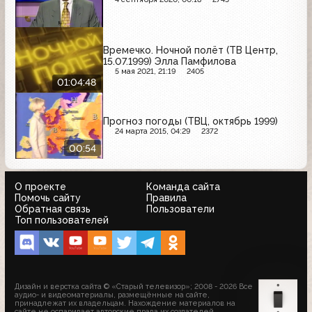
Времечко. Ночной полёт (ТВ Центр,
15.07.1999) Элла Памфилова
5 мая 2021, 21:19
2405
01:04:48
Прогноз погоды (ТВЦ, октябрь 1999)
24 марта 2015, 04:29
2372
00:54
О проекте
Команда сайта
Помочь сайту
Правила
Обратная связь
Пользователи
Топ пользователей
Дизайн и верстка сайта © «Старый телевизор»; 2008 - 2026 Все
аудио- и видеоматериалы, размещённые на сайте,
принадлежат их владельцам. Нахождение материалов на
сайте не оспаривает авторские права их создателей.