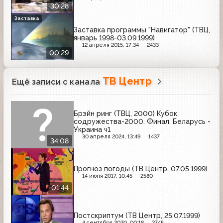
30:28
Заставка
Заставка программы "Навигатор" (ТВЦ,
январь 1998-03.09.1999)
12 апреля 2015, 17:34
2433
00:29
ТВ Центр
Ещё записи с канала
Брэйн ринг (ТВЦ, 2000) Кубок
содружества-2000. Финал. Беларусь -
Украина ч1
30 апреля 2024, 13:49
1437
34:08
Прогноз погоды (ТВ Центр, 07.05.1999)
14 июня 2017, 10:45
2580
01:44
Постскриптум (ТВ Центр, 25.07.1999)
4 сентября 2020, 00:18
2745