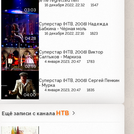
je ne regretted rien
16 декабря 2022, 22:32
1547
03:03
Суперстар (НТВ, 2008) Надежда
Бабкина - Чёрная моль
16 декабря 2022, 22:16
1823
04:28
Суперстар (НТВ, 2008) Виктор
Салтыков - Маркиза
4 января 2023, 20:47
1783
02:59
Суперстар (НТВ, 2008) Сергей Пенкин
- Мурка
4 января 2023, 20:47
1835
04:00
НТВ
Ещё записи с канала