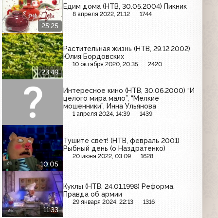
Едим дома (НТВ, 30.05.2004) Пикник
8 апреля 2022, 21:12
1744
25:25
Растительная жизнь (НТВ, 29.12.2002)
Юлия Бордовских
10 октября 2020, 20:35
2420
23:49
Интересное кино (НТВ, 30.06.2000) “И
целого мира мало”, “Мелкие
мошенники”, Инна Ульянова
1 апреля 2024, 14:39
1439
Тушите свет! (НТВ, февраль 2001)
Рыбный день (о Наздратенко)
20 июня 2022, 03:09
1628
10:05
Куклы (НТВ, 24.01.1998) Реформа.
Правда об армии
29 января 2024, 22:13
1316
11:33