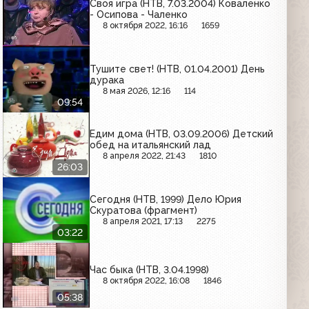
Своя игра (НТВ, 7.03.2004) Коваленко
- Осипова - Чаленко
8 октября 2022, 16:16
1659
Тушите свет! (НТВ, 01.04.2001) День
дурака
8 мая 2026, 12:16
114
09:54
Едим дома (НТВ, 03.09.2006) Детский
обед на итальянский лад
8 апреля 2022, 21:43
1810
26:03
Сегодня (НТВ, 1999) Дело Юрия
Скуратова (фрагмент)
8 апреля 2021, 17:13
2275
03:22
Час быка (НТВ, 3.04.1998)
8 октября 2022, 16:08
1846
05:38