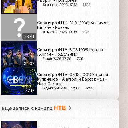
- Борок - Григорьев
13 января 2023, 17:13
1433
Своя игра (НТВ, 31.01.1998) Хашимов -
Белкин - Ровках
10 марта 2025, 13:38
732
23:44
Своя игра (НТВ, 8.08.1998) Ровках -
Акопян - Подольный
7 мая 2025, 17:38
705
24:07
Своя игра (НТВ, 08.12.2001) Евгений
Куприянов - Анатолий Вассерман -
Илья Сакович
6 декабря 2015, 22:36
3244
37:17
НТВ
Ещё записи с канала