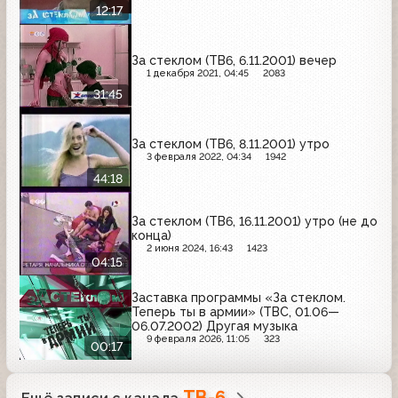
12:17
За стеклом (ТВ6, 6.11.2001) вечер
1 декабря 2021, 04:45
2083
31:45
За стеклом (ТВ6, 8.11.2001) утро
3 февраля 2022, 04:34
1942
44:18
За стеклом (ТВ6, 16.11.2001) утро (не до
конца)
2 июня 2024, 16:43
1423
04:15
Заставка программы «За стеклом.
Теперь ты в армии» (ТВС, 01.06—
06.07.2002) Другая музыка
9 февраля 2026, 11:05
323
00:17
ТВ-6