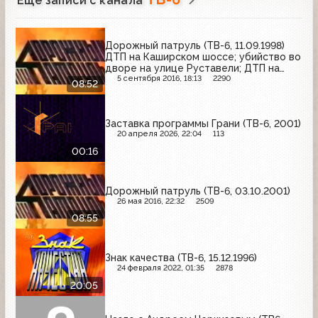
Ещё записи с канала
Дорожный патруль (ТВ-6, 11.09.1998)
ДТП на Каширском шоссе; убийство во
дворе на улице Руставели; ДТП на
Рязанском проспекте
5 сентября 2016, 18:13
2290
08:52
Заставка программы Грани (ТВ-6, 2001)
20 апреля 2026, 22:04
113
00:16
Дорожный патруль (ТВ-6, 03.10.2001)
26 мая 2016, 22:32
2509
08:55
Знак качества (ТВ-6, 15.12.1996)
24 февраля 2022, 01:35
2878
20:05