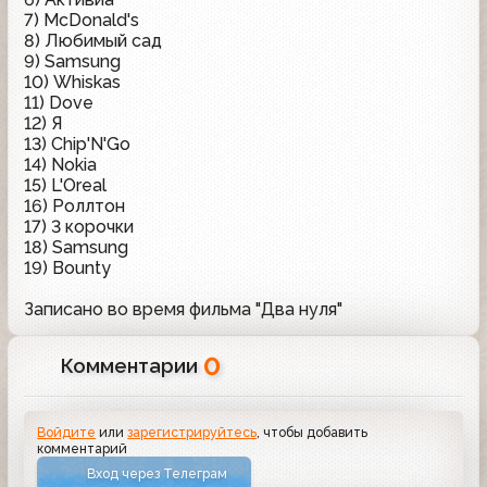
7) McDonald's
8) Любимый сад
9) Samsung
10) Whiskas
11) Dove
12) Я
13) Chip'N'Go
14) Nokia
15) L'Oreal
16) Роллтон
17) 3 корочки
18) Samsung
19) Bounty
Записано во время фильма "Два нуля"
0
Комментарии
Войдите
или
зарегистрируйтесь
, чтобы добавить
комментарий
Вход через Телеграм