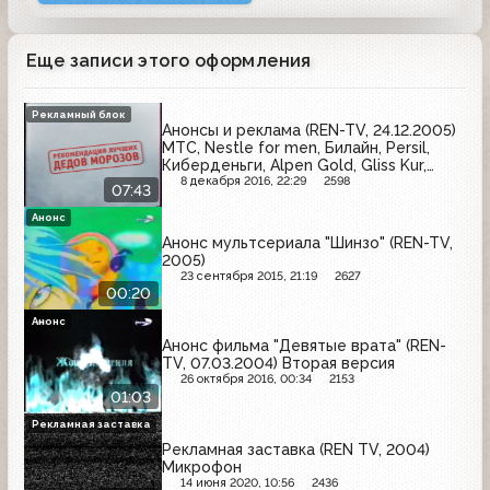
Еще записи этого оформления
Рекламный блок
Анонсы и реклама (REN-TV, 24.12.2005)
МТС, Nestle for men, Билайн, Persil,
Киберденьги, Alpen Gold, Gliss Kur,
Pedigree, Skylink
8 декабря 2016, 22:29
2598
07:43
Анонс
Анонс мультсериала "Шинзо" (REN-TV,
2005)
23 сентября 2015, 21:19
2627
00:20
Анонс
Анонс фильма "Девятые врата" (REN-
TV, 07.03.2004) Вторая версия
26 октября 2016, 00:34
2153
01:03
Рекламная заставка
Рекламная заставка (REN TV, 2004)
Микрофон
14 июня 2020, 10:56
2436