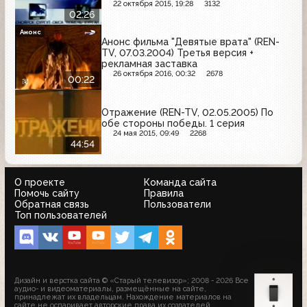
22 октября 2015, 19:28
3132
02:26
Анонс
Анонс фильма "Девятые врата" (REN-
TV, 07.03.2004) Третья версия +
рекламная заставка
26 октября 2016, 00:32
2678
00:22
Отражение (REN-TV, 02.05.2005) По
обе стороны победы. 1 серия
24 мая 2015, 09:49
2268
44:54
О проекте
Команда сайта
Помочь сайту
Правила
Обратная связь
Пользователи
Топ пользователей
Дизайн и верстка сайта © «Старый телевизор»; 2008 - 2026 Все
аудио- и видеоматериалы, размещённые на сайте,
принадлежат их владельцам. Нахождение материалов на
сайте не оспаривает авторские права их создателей.