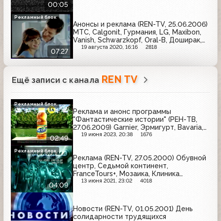
00:05
Рекламный блок
Анонсы и реклама (REN-TV, 25.06.2006)
МТС, Calgonit, Гурмания, LG, Maxibon,
Vanish, Schwarzkopf, Oral-B, Доширак,
Nescafe
19 августа 2020, 16:16
2818
07:27
REN TV
Ещё записи с канала
Рекламный блок
Реклама и анонс программы
"Фантастические истории" (РЕН-ТВ,
27.06.2009) Garnier, Эрмигурт, Bavaria,
Sprite, Vanish, Nestea, Очаково
19 июня 2023, 20:38
1676
02:49
Рекламный блок
Реклама (REN-TV, 27.05.2000) Обувной
центр, Седьмой континент,
FranceTours+, Мозаика, Клиника
доктора Майорова
13 июня 2021, 23:02
4018
04:09
Новости (REN-TV, 01.05.2001) День
солидарности трудящихся