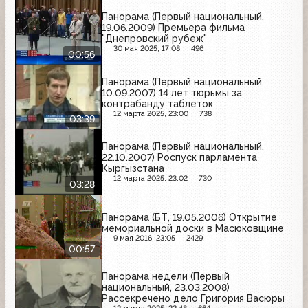
Панорама (Первый национальный,
19.06.2009) Премьера фильма
"Днепровский рубеж"
30 мая 2025, 17:08
496
00:56
Панорама (Первый национальный,
10.09.2007) 14 лет тюрьмы за
контрабанду таблеток
12 марта 2025, 23:00
738
03:39
Панорама (Первый национальный,
22.10.2007) Роспуск парламента
Кыргызстана
12 марта 2025, 23:02
730
03:28
Панорама (БТ, 19.05.2006) Открытие
мемориальной доски в Масюковщине
9 мая 2016, 23:05
2429
00:57
Панорама недели (Первый
национальный, 23.03.2008)
Рассекречено дело Григория Васюры