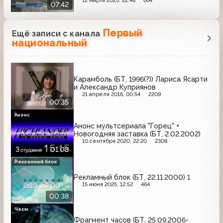
12 марта 2025, 22:48
664
07:42
Первый
Ещё записи с канала
национальный
Карамболь (БТ, 1996(?)) Лариса Ясарти
и Александр Куприянов
21 апреля 2016, 00:54
2209
00:35
Анонс
Анонс мультсериала "Горец" +
Новогодняя заставка (БТ, 2.02.2002)
10 сентября 2020, 22:20
2308
01:08
Рекламный блок
Рекламный блок (БТ, 22.11.2000) 1
15 июня 2025, 12:52
464
00:38
Часы
Фрагмент часов (БТ, 25.09.2006-