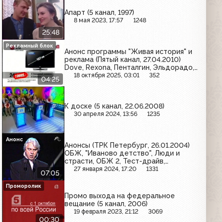
Апарт (5 канал, 1997)
8 мая 2023, 17:57
1248
25:48
Рекламный блок
Анонс программы "Живая история" и
реклама (Пятый канал, 27.04.2010)
Dove, Rexona, Пенталгин, Эльдорадо,
Алмагель, MaxFactor, Vanish, Тонгкат,
18 октября 2025, 03:01
352
04:25
Билайн, Gillette, Панангин
К доске (5 канал, 22.06.2008)
30 апреля 2024, 13:56
1235
Анонс
Анонсы (ТРК Петербург, 26.01.2004)
ОБЖ, "Иваново детство", Люди и
страсти, ОБЖ 2, Тест-драйв,
"Дмитрий Хворостовский. Военные
27 января 2024, 17:20
1331
07:05
песни", Настоящее время, Парадоксы
истории, Параллельный мир, Мужское
Проморолик
начало, "Paradise Falls"
Промо выхода на федеральное
вещание (5 канал, 2006)
19 февраля 2023, 21:12
3069
00:30