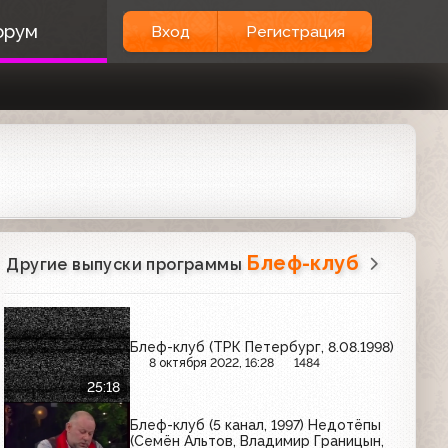
орум
Вход
Регистрация
Блеф-клуб
Другие выпуски программы
Блеф-клуб (ТРК Петербург, 8.08.1998)
8 октября 2022, 16:28
1484
25:18
Блеф-клуб (5 канал, 1997) Недотёпы
(Семён Альтов, Владимир Границын,