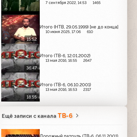
7 сентября 2022, 14:53
1465
Итого (НТВ, 29.05.1999) [не до конца]
10 июня 2025, 17:06
610
15:52
Итого (ТВ-6, 12.01.2002)
13 мая 2016, 16:55
2647
36:47
Итого (ТВ-6, 06.10.2001)
13 мая 2016, 16:53
2317
18:55
ТВ-6
Ещё записи с канала
Дорожный патруль (ТВ-6, 06.11.2001)