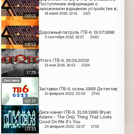
Поступление информации о
заложенном взрывном устройстве в
81-й городской больнице; пожар на
18 июня 2016, 12:41
2121
09:01
улице Косыгина
Дорожный патруль (ТВ-6, 19.07.1998)
3 сентября 2016, 18:27
2430
08:52
Итого (ТВ-6, 29.09.2001)
13 мая 2016, 16:53
2334
17:25
Заставка
Заставки (ТВ-6, осень 1999) Детектив
10 февраля 2022, 20:02
2743
00:15
Диск-канал (ТВ-6, 31.08.1996) Bryan
Adams - The Only Thing That Looks
Good On Me It's You
24 февраля 2022, 02:17
1705
03:33