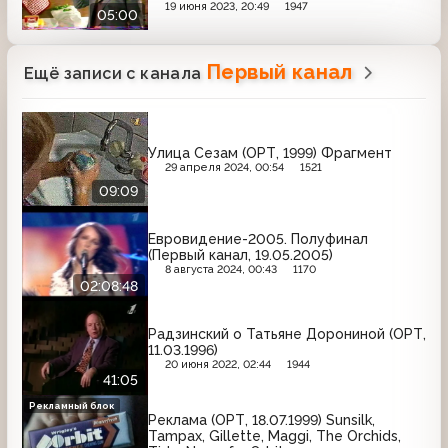
Л'Этуаль, ВТБ24, Агуша, Арбидол,
19 июня 2023, 20:49
1947
05:00
Добрый, Picnic, Garnier, Мистер Мускул,
Campbell's, Эссенциале Форте Н,
KitKat
Первый канал
Ещё записи с канала
Улица Сезам (ОРТ, 1999) Фрагмент
29 апреля 2024, 00:54
1521
09:09
Евровидение-2005. Полуфинал
(Первый канал, 19.05.2005)
8 августа 2024, 00:43
1170
02:08:48
Радзинский о Татьяне Дорониной (ОРТ,
11.03.1996)
20 июня 2022, 02:44
1944
41:05
Рекламный блок
Реклама (ОРТ, 18.07.1999) Sunsilk,
Tampax, Gillette, Maggi, The Orchids,