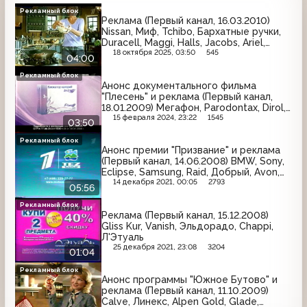
Рекламный блок
Реклама (Первый канал, 16.03.2010)
Nissan, Миф, Tchibo, Бархатные ручки,
Duracell, Maggi, Halls, Jacobs, Ariel,
Garnier
18 октября 2025, 03:50
545
04:00
Рекламный блок
Анонс документального фильма
"Плесень" и реклама (Первый канал,
18.01.2009) Мегафон, Parodontax, Dirol,
Jacobs, Блокатор калорий Фаза-2,
15 февраля 2024, 23:22
1545
03:50
Чистая линия, Магия красоты, Moccona,
Имунеле, Clear Vita Abe
Рекламный блок
Анонс премии "Призвание" и реклама
(Первый канал, 14.06.2008) BMW, Sony,
Eclipse, Samsung, Raid, Добрый, Avon,
Ренессанс страхование, McDonald's,
14 декабря 2021, 00:05
2793
05:56
Имунеле, Panasonic, Jacobs
Рекламный блок
Реклама (Первый канал, 15.12.2008)
Gliss Kur, Vanish, Эльдорадо, Chappi,
Л'Этуаль
25 декабря 2021, 23:08
3204
01:04
Рекламный блок
Анонс программы "Южное Бутово" и
реклама (Первый канал, 11.10.2009)
Calve, Линекс, Alpen Gold, Glade,