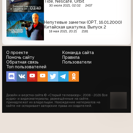
Tide, Nescafe, Orbit
30 июля 2021, 02:02
2437
03:49
Непутевые заметки (ОРТ, 16.01.2000)
Китайская шкатулка. Выпуск 2
18 мая 2021, 20:21
2181
О проекте
Команда сайта
Помочь сайту
Правила
Обратная связь
Пользователи
Топ пользователей
Дизайн и верстка сайта © «Старый телевизор»; 2008 - 2026 Все
аудио- и видеоматериалы, размещённые на сайте,
принадлежат их владельцам. Нахождение материалов на
сайте не оспаривает авторские права их создателей.