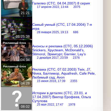
Галилео (СТС, 04.04.2007) 8 серия
17 апреля 2022, 13:44
2075
21:21
Самый умный (СТС, 17.04.2004) 7-я
игра
28 января 2025, 19:13
686
01:25:38
Рекламный блок
Анонсы и реклама (СТС, 05.12.2006)
Snickers, Хрусteam, McDonald's,
Stimorol, Эрмигурт, Garnier, Lay's
2 декабря 2017, 23:59
2376
04:34
Рекламный блок
Реклама (СТС, 07.02.2003) Twix, J7,
Nivea, Балтимор, Aquafresh, Cafe Pele,
Любимый сад, Avon
15 июня 2016, 17:39
2355
04:28
Истории в деталях (СТС, 23.01. и
17.04.2007) Виктор Ерофеев, Ольга
Сутулова
25 мая 2022, 17:47
1978
08:02