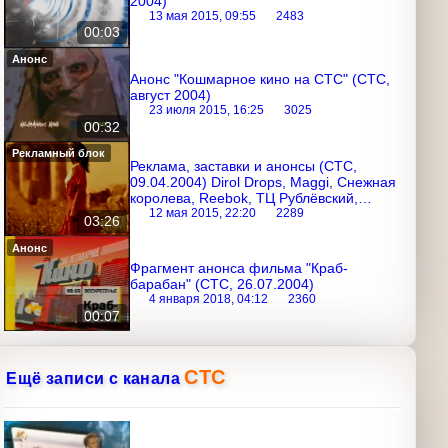
2004)
13 мая 2015, 09:55
2483
00:03
Анонс
Анонс "Кошмарное кино на СТС" (СТС,
август 2004)
23 июля 2015, 16:25
3025
00:32
Рекламный блок
Реклама, заставки и анонсы (СТС,
09.04.2004) Dirol Drops, Maggi,
Снежная королева, Reebok, ТЦ
Рублёвский, Santal, Билобил, ХЦ,
12 мая 2015, 22:20
2289
03:26
Danfoss
Анонс
Фрагмент анонса фильма "Краб-
барабан" (СТС, 26.07.2004)
4 января 2018, 04:12
2360
00:07
СТС
Ещё записи с канала