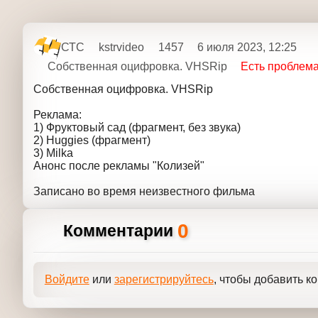
СТС
kstrvideo
1457
6 июля 2023, 12:25
Собственная оцифровка. VHSRip
Есть проблем
Собственная оцифровка. VHSRip
Реклама:
1) Фруктовый сад (фрагмент, без звука)
2) Huggies (фрагмент)
3) Milka
Анонс после рекламы "Колизей"
Записано во время неизвестного фильма
0
Комментарии
Войдите
или
зарегистрируйтесь
, чтобы добавит