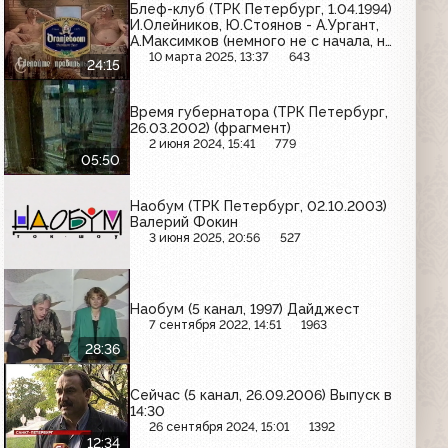
Блеф-клуб (ТРК Петербург, 1.04.1994)
И.Олейников, Ю.Стоянов - А.Ургант,
А.Максимков (немного не с начала, не
до конца)
10 марта 2025, 13:37
643
24:15
Время губернатора (ТРК Петербург,
26.03.2002) (фрагмент)
2 июня 2024, 15:41
779
05:50
Наобум (ТРК Петербург, 02.10.2003)
Валерий Фокин
3 июня 2025, 20:56
527
Наобум (5 канал, 1997) Дайджест
7 сентября 2022, 14:51
1963
28:36
Сейчас (5 канал, 26.09.2006) Выпуск в
14:30
26 сентября 2024, 15:01
1392
12:34