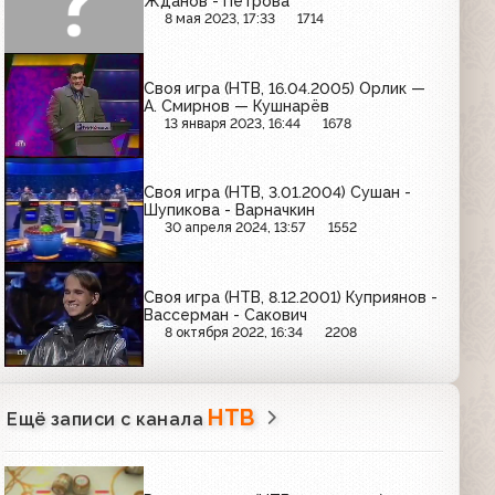
Жданов - Петрова
8 мая 2023, 17:33
1714
Своя игра (НТВ, 16.04.2005) Орлик —
А. Смирнов — Кушнарёв
13 января 2023, 16:44
1678
Своя игра (НТВ, 3.01.2004) Сушан -
Шупикова - Варначкин
30 апреля 2024, 13:57
1552
Своя игра (НТВ, 8.12.2001) Куприянов -
Вассерман - Сакович
8 октября 2022, 16:34
2208
НТВ
Ещё записи с канала