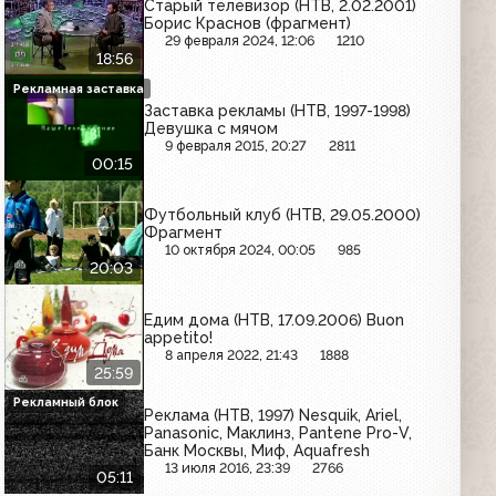
Старый телевизор (НТВ, 2.02.2001)
Борис Краснов (фрагмент)
29 февраля 2024, 12:06
1210
18:56
Рекламная заставка
Заставка рекламы (НТВ, 1997-1998)
Девушка с мячом
9 февраля 2015, 20:27
2811
00:15
Футбольный клуб (НТВ, 29.05.2000)
Фрагмент
10 октября 2024, 00:05
985
20:03
Едим дома (НТВ, 17.09.2006) Buon
appetito!
8 апреля 2022, 21:43
1888
25:59
Рекламный блок
Реклама (НТВ, 1997) Nesquik, Ariel,
Panasonic, Маклинз, Pantene Pro-V,
Банк Москвы, Миф, Aquafresh
13 июля 2016, 23:39
2766
05:11