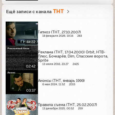
ТНТ
Ещё записи с канала
Гипноз (ТНТ, 27.10.2007)
18 февраля 2026, 19:16
283
44:22
Рекламный блок
Реклама (ТНТ, 17.04.2000) Orbit, НТВ-
Плюс, Бочкарёв, Dim, Спасские ворота,
Sprite
13 июля 2016, 23:27
2425
02:42
Анонс
Анонсы (ТНТ, январь 1999)
6 мая 2024, 11:52
2015
03:37
Правила съема (ТНТ, 25.02.2007)
13 декабря 2025, 00:52
259