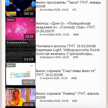
Анонс программы "Такси" (ТНТ, январь
2009)
18 октября 2025, 03:24
471
00:16
Анонс
Анонсы: «Дом-2», «Полицейская
академия-5», «Comedy Club» (ТНТ,
15.06.2007)
6 сентября 2020, 13:22
2965
01:15
Рекламный блок
Реклама и анонсы (ТНТ, 15.03.2008)
Кириешки Light, Velkopopovicky Kozel,
Золотая жменька, Стритрейсеры,
Бабкины семечки, Savage
18 февраля 2015, 18:20
2591
03:08
Анонс
Анонс сериала "Счастливы вместе"
(ТНТ, 16.11.2008)
17 апреля 2021, 13:33
2665
00:30
Анонс
Анонс сериала "Универ" (ТНТ, апрель
2009)
18 октября 2025, 03:25
608
00:21