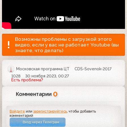
Возможны проблемы с загрузкой этого
видео, если у вас не работает Youtube (вы
знаете, что делать)
Московская программа ЦТ
CDS-Sovenok-2017
1028
30 ноября 2023, 00:27
Есть проблема?
0
Комментарии
Войдите
или
зарегистрируйтесь
, чтобы добавить
комментарий
Вход через Телеграм