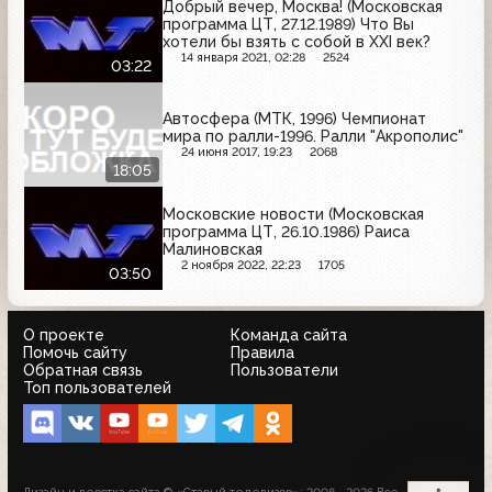
Добрый вечер, Москва! (Московская
программа ЦТ, 27.12.1989) Что Вы
хотели бы взять с собой в XXI век?
14 января 2021, 02:28
2524
03:22
Автосфера (МТК, 1996) Чемпионат
мира по ралли-1996. Ралли "Акрополис"
24 июня 2017, 19:23
2068
18:05
Московские новости (Московская
программа ЦТ, 26.10.1986) Раиса
Малиновская
2 ноября 2022, 22:23
1705
03:50
О проекте
Команда сайта
Помочь сайту
Правила
Обратная связь
Пользователи
Топ пользователей
Дизайн и верстка сайта © «Старый телевизор»; 2008 - 2026 Все