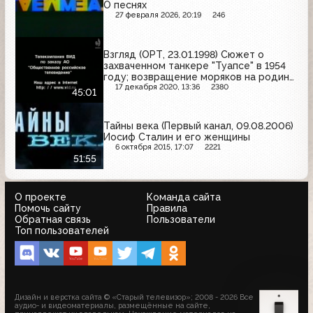
О песнях
27 февраля 2026, 20:19
246
Взгляд (ОРТ, 23.01.1998) Сюжет о
захваченном танкере "Туапсе" в 1954
году; возвращение моряков на родину,
встреча с родными в аэропорту
17 декабря 2020, 13:36
2380
45:01
Тайны века (Первый канал, 09.08.2006)
Иосиф Сталин и его женщины
6 октября 2015, 17:07
2221
51:55
О проекте
Команда сайта
Помочь сайту
Правила
Обратная связь
Пользователи
Топ пользователей
Дизайн и верстка сайта © «Старый телевизор»; 2008 - 2026 Все
аудио- и видеоматериалы, размещённые на сайте,