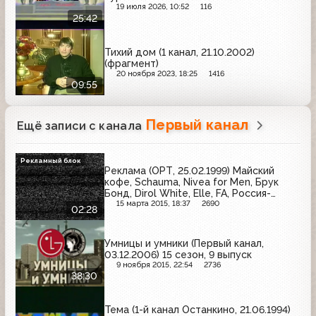
19 июля 2026, 10:52
116
25:42
Тихий дом (1 канал, 21.10.2002)
(фрагмент)
20 ноября 2023, 18:25
1416
09:55
Первый канал
Ещё записи с канала
Рекламный блок
Реклама (ОРТ, 25.02.1999) Майский
кофе, Schauma, Nivea for Men, Брук
Бонд, Dirol White, Elle, FA, Россия-
Щедрая душа
15 марта 2015, 18:37
2690
02:28
Умницы и умники (Первый канал,
03.12.2006) 15 сезон, 9 выпуск
9 ноября 2015, 22:54
2736
38:30
Тема (1-й канал Останкино, 21.06.1994)