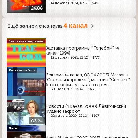
14 декабря 2024, 18:19
949
24:08
4 канал
Ещё записи с канала
Заставка программы
Заставка программы "Телебом" (4
канал, 1994)
12 февраля 2021, 22:12
1773
Рекламный блок
Реклама (4 канал, 03.04.2005) Магазин
"Снежная королева", магазин "Comazo",
благотворительная лотерея
"Поликлиники – ветеранам", кухни
6 января 2021, 19:49
1666
"Семь звезд", торговая компания
"Крафт", газета "Телемир", шоколад
"Kvint", тренажер "GymFlextor"
Новости (4 канал, 2000) Лёвихинский
рудник закроют
22 августа 2020, 22:10
1807
03:24
Часы
Часы (4 канал, 2007-2015) Новогодние