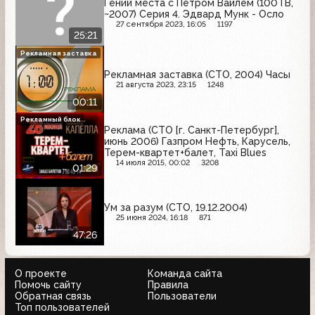
Гений места с Петром Вайлем (100ТВ,
~2007) Серия 4. Эдвард Мунк - Осло
27 сентября 2023, 16:05
1197
25:21
Рекламная заставка
Рекламная заставка (СТО, 2004) Часы
21 августа 2023, 23:15
1248
00:11
Рекламный блок
Реклама (СТО [г. Санкт-Петербург],
июнь 2006) Газпром Нефть, Карусель,
Терем-квартет+балет, Taxi Blues
14 июля 2015, 00:02
3208
01:29
Ум за разум (СТО, 19.12.2004)
25 июня 2024, 16:18
871
47:26
О проекте
Команда сайта
Помочь сайту
Правила
Обратная связь
Пользователи
Топ пользователей