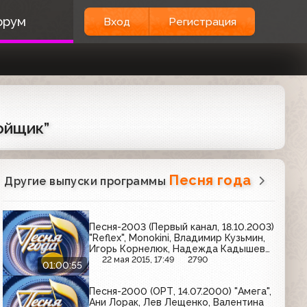
орум
Вход
Регистрация
ройщик”
Песня года
Другие выпуски программы
Песня-2003 (Первый канал, 18.10.2003)
"Reflex", Monokini, Владимир Кузьмин,
Игорь Корнелюк, Надежда Кадышева,
Алсу, ВИА Гра, Валерий Меладзе,
22 мая 2015, 17:49
2790
01:00:55
Лайма Вайкуле
Песня-2000 (ОРТ, 14.07.2000) "Амега",
Ани Лорак, Лев Лещенко, Валентина