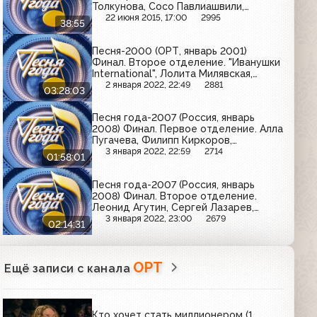
Толкунова, Сосо Павлиашвили,
Лолита, Алена Апина, Надежда
22 июня 2015, 17:00
2995
38:55
Бабкина
Песня-2000 (ОРТ, январь 2001)
Финал. Второе отделение. "Иванушки
International", Лолита Милявская,
Валерий Леонтьев, Ирина Аллегрова
2 января 2022, 22:49
2881
03:28:03
и др.
Песня года-2007 (Россия, январь
2008) Финал. Первое отделение. Алла
Пугачева, Филипп Киркоров,
Владимир Пресняков, "ВИА Гра",
3 января 2022, 22:59
2714
01:58:01
Полина Гагарина и др.
Песня года-2007 (Россия, январь
2008) Финал. Второе отделение.
Леонид Агутин, Сергей Лазарев,
Тимати, Дима Билан, Алла Пугачева и
3 января 2022, 23:00
2679
02:14:31
др.
ОРТ
Ещё записи с канала
Кто хочет стать миллионером (1