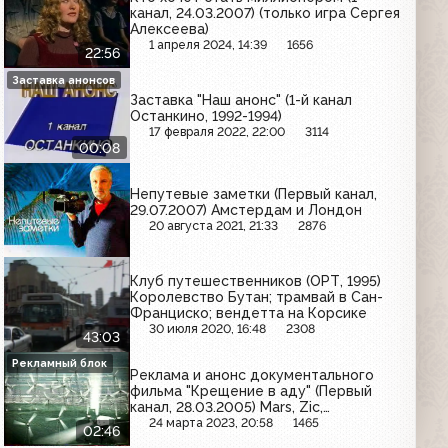
канал, 24.03.2007) (только игра Сергея
Алексеева)
1 апреля 2024, 14:39
1656
22:56
Заставка анонсов
Заставка "Наш анонс" (1-й канал
Останкино, 1992-1994)
17 февраля 2022, 22:00
3114
00:08
Непутевые заметки (Первый канал,
29.07.2007) Амстердам и Лондон
20 августа 2021, 21:33
2876
Клуб путешественников (ОРТ, 1995)
Королевство Бутан; трамвай в Сан-
Франциско; вендетта на Корсике
30 июля 2020, 16:48
2308
43:03
Рекламный блок
Реклама и анонс документального
фильма "Крещение в аду" (Первый
канал, 28.03.2005) Mars, Zic,
Zlatopramen, Intel, Megapolis, Старый
24 марта 2023, 20:58
1465
02:46
мельник